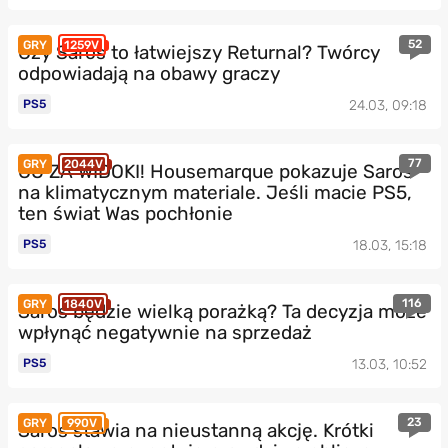
52
GRY
1259V
Czy Saros to łatwiejszy Returnal? Twórcy
odpowiadają na obawy graczy
PS5
24.03, 09:18
77
GRY
2044V
CO ZA WIDOKI! Housemarque pokazuje Saros
na klimatycznym materiale. Jeśli macie PS5,
ten świat Was pochłonie
PS5
18.03, 15:18
116
GRY
1840V
Saros będzie wielką porażką? Ta decyzja może
wpłynąć negatywnie na sprzedaż
PS5
13.03, 10:52
23
GRY
990V
Saros stawia na nieustanną akcję. Krótki