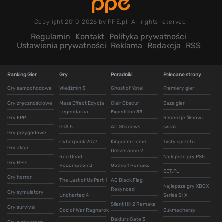
Copyright 2010-2026 by PPE.pl. All rights reserved.
Regulamin
Kontakt
Polityka prywatności
Ustawienia prywatności
Reklama
Redakcja
RSS
Ranking Gier
Gry
Poradniki
Polecane strony
Gry samochodowe
Wiedźmin 3
Ghost of Yotei
Premiery gier
Gry zręcznościowe
Mass Effect Edycja
Clair Obscur
Baza gier
Legendarna
Expedition 33
Gry FPP
Recenzje filmów i
GTA 5
AC Shadows
seriali
Gry przygodowe
Cyberpunk 2077
Kingdom Come
Testy sprzętu
Gry akcji
Deliverance 2
Red Dead
Najlepsze gry PS5
Gry RPG
Redemption 2
Gothic 1 Remake
BET.PL
Gry horror
The Last of Us Part 1
AC Black Flag
Najlepsze gry XBOX
Resynced
Gry symulatory
Uncharted 4
Series S i X
Silent Hill 2 Remake
Gry survival
God of War Ragnarok
Bukmacherzy
Baldurs Gate 3