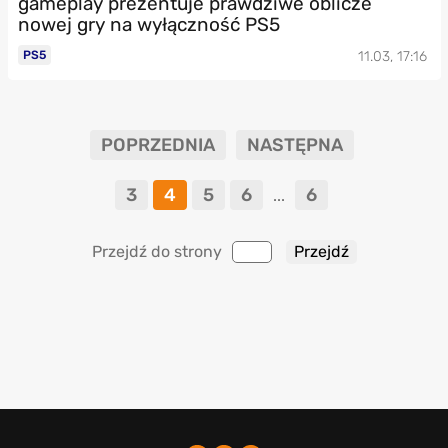
gameplay prezentuje prawdziwe oblicze
nowej gry na wyłączność PS5
PS5
11.03, 17:16
POPRZEDNIA
NASTĘPNA
3
4
5
6
6
...
Przejdź do strony