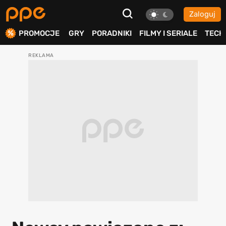
Zaloguj
ierdź
PROMOCJE
GRY
PORADNIKI
FILMY I SERIALE
TECH