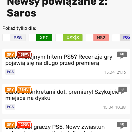
Newsy powiązane z:
Saros
Pokaż tylko dla:
PS5
XPC
XSX|S
NS2
PS6
48
GRY
1589V
Saros kolejnym hitem PS5? Recenzje gry
pojawią się na długo przed premierą
PS5
15.04, 21:16
8
GRY
784V
Saros z konkretami dot. premiery! Szykujcie
miejsce na dysku
PS5
15.04, 10:38
40
GRY
1290V
Saros kusi graczy PS5. Nowy zwiastun