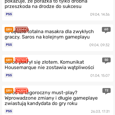
pokazuje, że porażka to tylko drobna
przeszkoda na drodze do sukcesu
PS5
09.04, 14:36
60
GRY
2204V
To będzie totalna masakra dla zwykłych
graczy. Saros na kolejnym gameplayu
PS5
09.04, 09:32
50
GRY
1074V
Saros pokrył się złotem. Komunikat
Housemarque nie zostawia wątpliwości
PS5
01.04, 15:07
72
GRY
1420V
Saros to tegoroczny must-play?
Wprowadzone zmiany i długie gameplaye
zwiastują kandydata do gry roku
PS5
26.03, 17:31