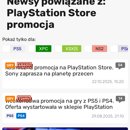
Newsy powiązane z:
PlayStation Store
promocja
Pokaż tylko dla:
PS5
XPC
XSX|S
NS2
PS6
54
GRY
6860V
Kosmiczna promocja na PlayStation Store.
Sony zaprasza na planetę przecen
22.10.2025, 15:20
14
GRY
7249V
Weekendowa promocja na gry z PS5 i PS4.
Oferta wystartowała w sklepie PlayStation
PS5
PS4
29.08.2025, 21:10