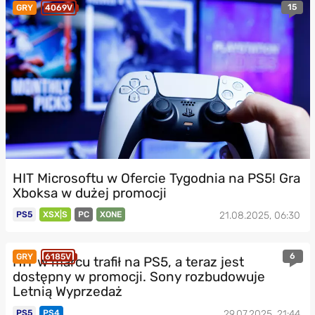
15
GRY
4069V
HIT Microsoftu w Ofercie Tygodnia na PS5! Gra
Xboksa w dużej promocji
PS5
XSX|S
PC
XONE
21.08.2025, 06:30
6
GRY
6185V
HIT w marcu trafił na PS5, a teraz jest
dostępny w promocji. Sony rozbudowuje
Letnią Wyprzedaż
PS5
PS4
29.07.2025, 21:44