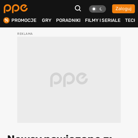
Zaloguj
ierdź
PROMOCJE
GRY
PORADNIKI
FILMY I SERIALE
TECH