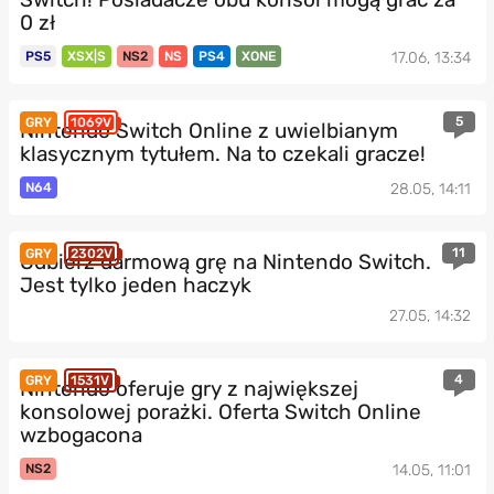
0 zł
PS5
XSX|S
NS2
NS
PS4
XONE
17.06, 13:34
5
GRY
1069V
Nintendo Switch Online z uwielbianym
klasycznym tytułem. Na to czekali gracze!
N64
28.05, 14:11
11
GRY
2302V
Odbierz darmową grę na Nintendo Switch.
Jest tylko jeden haczyk
27.05, 14:32
4
GRY
1531V
Nintendo oferuje gry z największej
konsolowej porażki. Oferta Switch Online
wzbogacona
NS2
14.05, 11:01