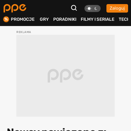
Zaloguj
ierdź
PROMOCJE
GRY
PORADNIKI
FILMY I SERIALE
TECH