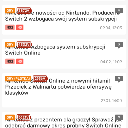
4
GRY
3872V
Kwietniowe nowości od Nintendo. Producent
Switch 2 wzbogaca swój system subskrypcji
NS2
NS
09.04, 12:03
3
GRY
4332V
Nintendo wzbogaca system subskrypcji
Switch Online
NS2
NS
04.02, 11:09
9
GRY (PLOTKA)
2956V
Nintendo Switch Online z nowymi hitami!
Przeciek z Walmartu potwierdza ofensywę
klasyków
27.01, 14:00
9
GRY
5621V
Nintendo z prezentem dla graczy! Sprawdź jak
odebrać darmowy okres próbny Switch Online