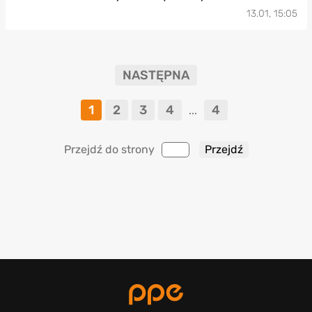
13.01, 15:05
NASTĘPNA
1
2
3
4
4
...
Przejdź do strony