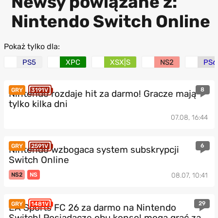
Newsy powiązane z:
Nintendo Switch Online
Pokaż tylko dla:
PS5
XPC
XSX|S
NS2
PS6
8
GRY
3191V
Nintendo rozdaje hit za darmo! Gracze mają
tylko kilka dni
07.08, 16:44
6
GRY
2591V
Nintendo wzbogaca system subskrypcji
Switch Online
NS2
NS
08.07, 10:41
29
GRY
1481V
EA Sports FC 26 za darmo na Nintendo
Switch! Posiadacze obu konsol mogą grać za