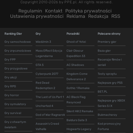
Copyright 2010-2026 by PPE.pl. All rights reserved.
Regulamin
Kontakt
Polityka prywatności
Ustawienia prywatności
Reklama
Redakcja
RSS
Ranking Gier
Gry
Poradniki
Polecane strony
Gry samochodowe
Wiedźmin 3
Ghost of Yotei
Premiery gier
Gry zręcznościowe
Mass Effect Edycja
Clair Obscur
Baza gier
Legendarna
Expedition 33
Gry FPP
Recenzje filmów i
GTA 5
AC Shadows
seriali
Gry przygodowe
Cyberpunk 2077
Kingdom Come
Testy sprzętu
Gry akcji
Deliverance 2
Red Dead
Najlepsze gry PS5
Gry RPG
Redemption 2
Gothic 1 Remake
BET.PL
Gry horror
The Last of Us Part 1
AC Black Flag
Najlepsze gry XBOX
Resynced
Gry symulatory
Uncharted 4
Series S i X
Silent Hill 2 Remake
Gry survival
God of War Ragnarok
Bukmacherzy
Baldurs Gate 3
Gry z otwartym
Assassin's Creed
Kod promocyjny
światem
Valhalla
Hogwarts Legacy
Fortuna