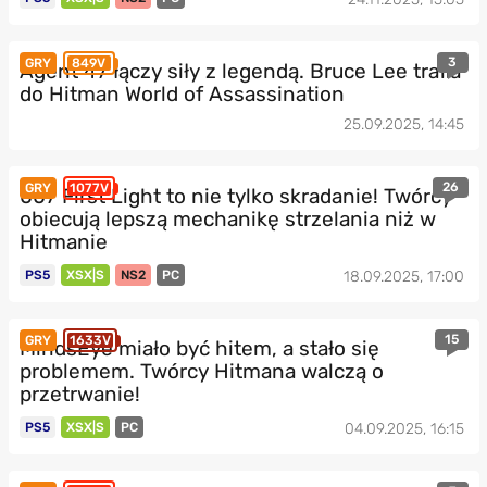
3
GRY
849V
Agent 47 łączy siły z legendą. Bruce Lee trafia
do Hitman World of Assassination
25.09.2025, 14:45
26
GRY
1077V
007 First Light to nie tylko skradanie! Twórcy
obiecują lepszą mechanikę strzelania niż w
Hitmanie
PS5
XSX|S
NS2
PC
18.09.2025, 17:00
15
GRY
1633V
MindsEye miało być hitem, a stało się
problemem. Twórcy Hitmana walczą o
przetrwanie!
PS5
XSX|S
PC
04.09.2025, 16:15