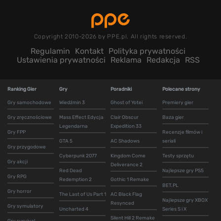
Copyright 2010-2026 by PPE.pl. All rights reserved.
Regulamin
Kontakt
Polityka prywatności
Ustawienia prywatności
Reklama
Redakcja
RSS
Ranking Gier
Gry
Poradniki
Polecane strony
Gry samochodowe
Wiedźmin 3
Ghost of Yotei
Premiery gier
Gry zręcznościowe
Mass Effect Edycja
Clair Obscur
Baza gier
Legendarna
Expedition 33
Gry FPP
Recenzje filmów i
GTA 5
AC Shadows
seriali
Gry przygodowe
Cyberpunk 2077
Kingdom Come
Testy sprzętu
Gry akcji
Deliverance 2
Red Dead
Najlepsze gry PS5
Gry RPG
Redemption 2
Gothic 1 Remake
BET.PL
Gry horror
The Last of Us Part 1
AC Black Flag
Najlepsze gry XBOX
Resynced
Gry symulatory
Uncharted 4
Series S i X
Silent Hill 2 Remake