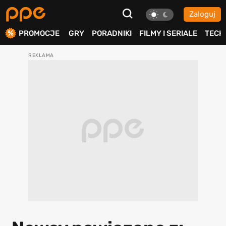
Zaloguj
ierdź
PROMOCJE
GRY
PORADNIKI
FILMY I SERIALE
TECH