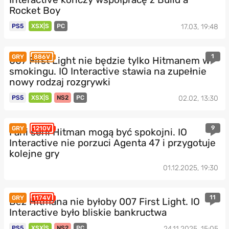
Rocket Boy
PS5
XSX|S
PC
17.03, 19:48
1
GRY
886V
007 First Light nie będzie tylko Hitmanem w
smokingu. IO Interactive stawia na zupełnie
nowy rodzaj rozgrywki
PS5
XSX|S
NS2
PC
02.02, 13:30
9
GRY
1210V
Fani serii Hitman mogą być spokojni. IO
Interactive nie porzuci Agenta 47 i przygotuje
kolejne gry
01.12.2025, 19:30
11
GRY
1174V
Bez Hitmana nie byłoby 007 First Light. IO
Interactive było bliskie bankructwa
PS5
XSX|S
NS2
PC
24.11.2025, 15:05