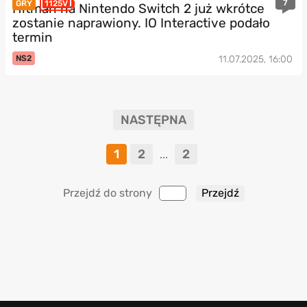
7
GRY
1125V
Hitman na Nintendo Switch 2 już wkrótce
zostanie naprawiony. IO Interactive podało
termin
NS2
11.07.2025, 16:00
NASTĘPNA
1
2
2
...
Przejdź do strony