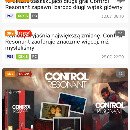
To będzie zaskakująco długa gra! Control
Resonant zapewni bardzo długi wątek główny
PS5
XSX|S
PC
30.07, 08:10
23
GRY
1392V
Remedy wyjaśnia największą zmianę. Control
Resonant zaoferuje znacznie więcej, niż
myśleliśmy
PS5
XSX|S
PC
25.07, 22:30
12
GRY
1582V