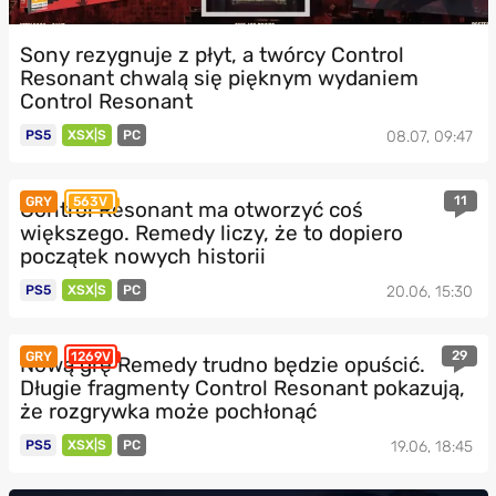
Sony rezygnuje z płyt, a twórcy Control
Resonant chwalą się pięknym wydaniem
Control Resonant
PS5
XSX|S
PC
08.07, 09:47
11
GRY
563V
Control Resonant ma otworzyć coś
większego. Remedy liczy, że to dopiero
początek nowych historii
PS5
XSX|S
PC
20.06, 15:30
29
GRY
1269V
Nową grę Remedy trudno będzie opuścić.
Długie fragmenty Control Resonant pokazują,
że rozgrywka może pochłonąć
PS5
XSX|S
PC
19.06, 18:45