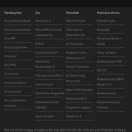
Ranking Gier
Gry
Poradniki
Polecane strony
Gry samochodowe
Wiedźmin 3
Ghost of Yotei
Premiery gier
Gry zręcznościowe
Mass Effect Edycja
Clair Obscur
Baza gier
Legendarna
Expedition 33
Gry FPP
Recenzje filmów i
GTA 5
AC Shadows
seriali
Gry przygodowe
Cyberpunk 2077
Kingdom Come
Testy sprzętu
Gry akcji
Deliverance 2
Red Dead
Najlepsze gry PS5
Gry RPG
Redemption 2
Gothic 1 Remake
BET.PL
Gry horror
The Last of Us Part 1
AC Black Flag
Najlepsze gry XBOX
Resynced
Gry symulatory
Uncharted 4
Series S i X
Silent Hill 2 Remake
Gry survival
God of War Ragnarok
Bukmacherzy
Baldurs Gate 3
Gry z otwartym
Assassin's Creed
Kod promocyjny
światem
Valhalla
Hogwarts Legacy
Fortuna
Disco Elysium
Wiedźmin 3
Na stronie mogą znajdować się odnośniki do witryn partnerów, którzy