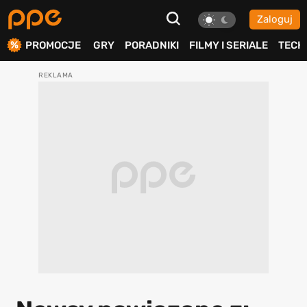
Zaloguj
ierdź
PROMOCJE
GRY
PORADNIKI
FILMY I SERIALE
TECH