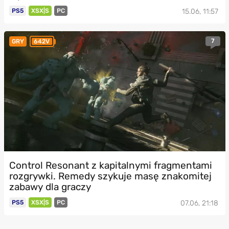
PS5
XSX|S
PC
15.06, 11:57
7
GRY
642V
Control Resonant z kapitalnymi fragmentami
rozgrywki. Remedy szykuje masę znakomitej
zabawy dla graczy
PS5
XSX|S
PC
07.06, 21:18