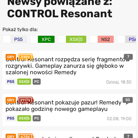
Newsy powiązane z:
CONTROL Resonant
Pokaż tylko dla:
PS5
XPC
XSX|S
NS2
PS6
7
GRY
310V
Control Resonant rozpędza serię fragmentów
rozgrywki. Gameplay zanurza się głęboko w
szalonej nowości Remedy
PS5
XSX|S
PC
Dzisiaj, 18:30
50
GRY
2117V
Control Resonant pokazuje pazur! Remedy
pokazało godzinę nowego gameplayu
PS5
XSX|S
PC
02.08, 19:00
7
GRY
675V