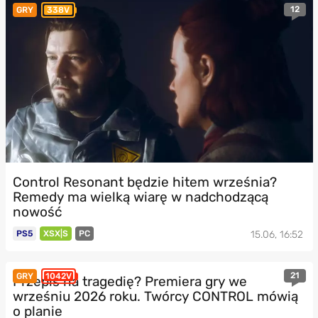
12
GRY
338V
Control Resonant będzie hitem września?
Remedy ma wielką wiarę w nadchodzącą
nowość
PS5
XSX|S
PC
15.06, 16:52
21
GRY
1042V
Przepis na tragedię? Premiera gry we
wrześniu 2026 roku. Twórcy CONTROL mówią
o planie