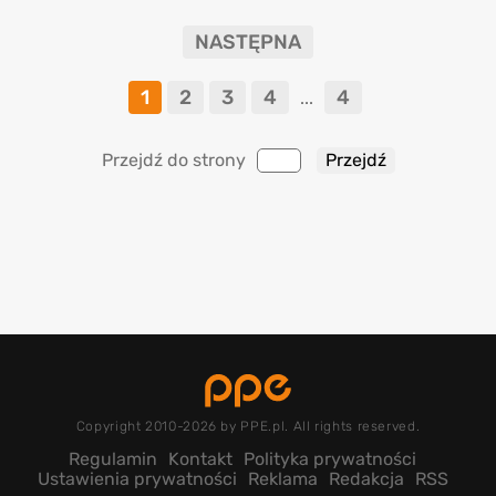
NASTĘPNA
1
2
3
4
4
...
Przejdź do strony
Copyright 2010-2026 by PPE.pl. All rights reserved.
Regulamin
Kontakt
Polityka prywatności
Ustawienia prywatności
Reklama
Redakcja
RSS