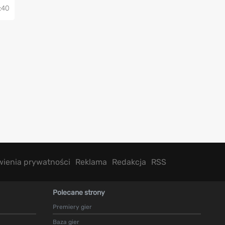
:40
wienia prywatności
Reklama
Redakcja
RSS
Polecane strony
Premiery gier
Baza gier