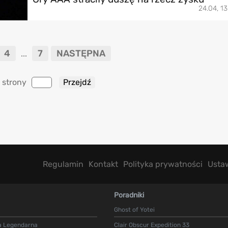
24.04, 13
4
7
NASTĘPNA
...
 strony
Regulamin
Kontakt
Polityka prywatności
Usta
Poradniki
Ghost of Yotei
a Legendarna
Clair Obscur Expedition 33