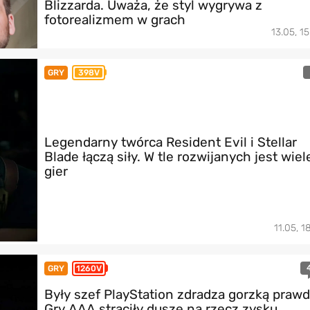
Blizzarda. Uważa, że styl wygrywa z
fotorealizmem w grach
13.05, 15
GRY
398V
Legendarny twórca Resident Evil i Stellar
Blade łączą siły. W tle rozwijanych jest wiel
gier
11.05, 1
GRY
1260V
Były szef PlayStation zdradza gorzką prawd
Gry AAA straciły duszę na rzecz zysku