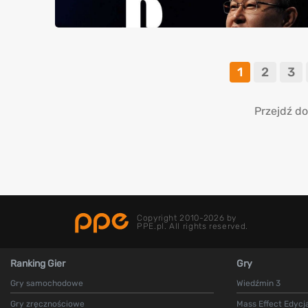
1
2
3
Przejdź do
Copyright 2010-2026 by
PPE.pl. All rights reserved.
Ranking Gier
Gry
Gry samochodowe
Wiedźmin 3
Gry zręcznościowe
Mass Effect Edycj