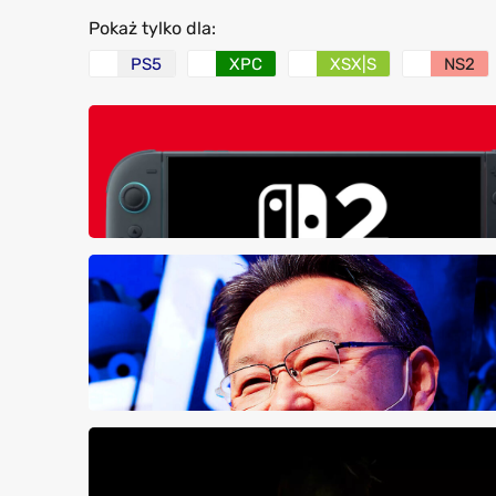
Pokaż tylko dla:
PS5
XPC
XSX|S
NS2