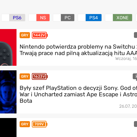
PS6
NS
PC
PS4
XONE
GRY
1442V
Nintendo potwierdza problemy na Switchu 
Trwają prace nad pilną aktualizacją hitu AA
Wczoraj, 16
GRY
1623V
Były szef PlayStation o decyzji Sony. God o
War i Uncharted zamiast Ape Escape i Astr
Bota
26.07, 20
GRY
709V