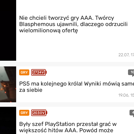
Nie chcieli tworzyć gry AAA. Twórcy
Blasphemous ujawnili, dlaczego odrzucili
wielomilionową ofertę
22.07, 1
1
GRY
2724V
PS5 ma kolejnego króla! Wyniki mówią sam
za siebie
19.06, 1
GRY
2030V
Były szef PlayStation przestał grać w
większość hitów AAA. Powód może