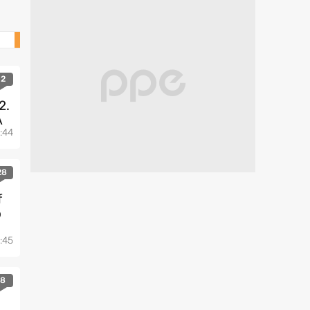
Mobile
2
2.
A
:44
28
f
o
:45
8