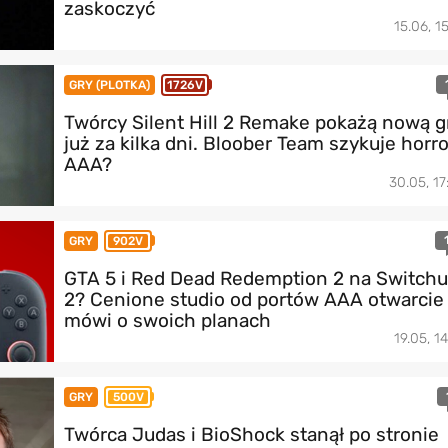
zaskoczyć
15.06, 1
GRY (PLOTKA)
1726V
Twórcy Silent Hill 2 Remake pokażą nową g
już za kilka dni. Bloober Team szykuje horro
AAA?
30.05, 17
GRY
902V
GTA 5 i Red Dead Redemption 2 na Switchu
2? Cenione studio od portów AAA otwarcie
mówi o swoich planach
19.05, 1
GRY
500V
Twórca Judas i BioShock stanął po stronie