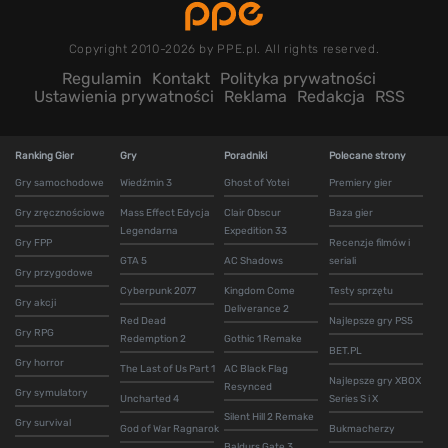
Copyright 2010-2026 by PPE.pl. All rights reserved.
Regulamin
Kontakt
Polityka prywatności
Ustawienia prywatności
Reklama
Redakcja
RSS
Ranking Gier
Gry
Poradniki
Polecane strony
Gry samochodowe
Wiedźmin 3
Ghost of Yotei
Premiery gier
Gry zręcznościowe
Mass Effect Edycja
Clair Obscur
Baza gier
Legendarna
Expedition 33
Gry FPP
Recenzje filmów i
GTA 5
AC Shadows
seriali
Gry przygodowe
Cyberpunk 2077
Kingdom Come
Testy sprzętu
Gry akcji
Deliverance 2
Red Dead
Najlepsze gry PS5
Gry RPG
Redemption 2
Gothic 1 Remake
BET.PL
Gry horror
The Last of Us Part 1
AC Black Flag
Najlepsze gry XBOX
Resynced
Gry symulatory
Uncharted 4
Series S i X
Silent Hill 2 Remake
Gry survival
God of War Ragnarok
Bukmacherzy
Baldurs Gate 3