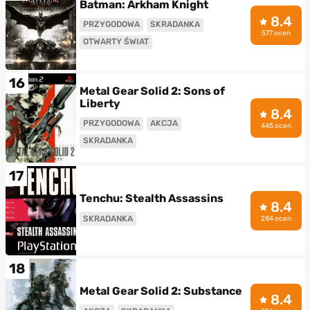
Batman: Arkham Knight
8.4
PRZYGODOWA
SKRADANKA
577 ocen
OTWARTY ŚWIAT
16
Metal Gear Solid 2: Sons of
Liberty
8.4
PRZYGODOWA
AKCJA
445 ocen
SKRADANKA
17
Tenchu: Stealth Assassins
8.4
SKRADANKA
284 ocen
18
Metal Gear Solid 2: Substance
8.4