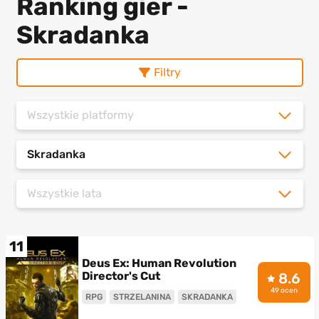
Ranking gier -
Skradanka
Filtry
Wszystkie platformy
Skradanka
Wszystkie lata
11
Deus Ex: Human Revolution
Director's Cut
8.6
49 ocen
RPG
STRZELANINA
SKRADANKA