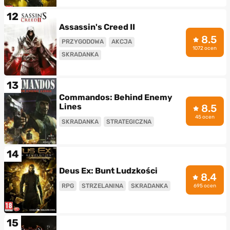
12
Assassin's Creed II
8.5
PRZYGODOWA
AKCJA
1072 ocen
SKRADANKA
13
Commandos: Behind Enemy
Lines
8.5
45 ocen
SKRADANKA
STRATEGICZNA
14
Deus Ex: Bunt Ludzkości
8.4
RPG
STRZELANINA
SKRADANKA
695 ocen
15