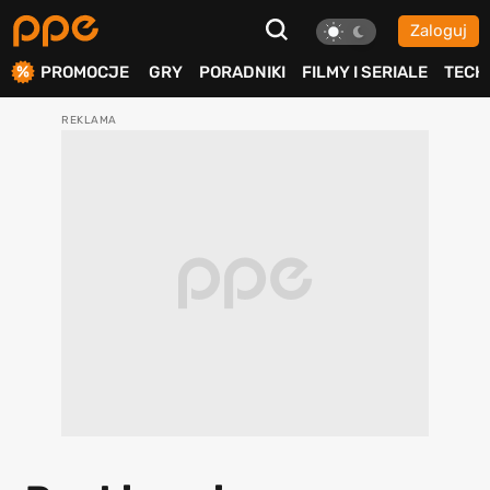
Zaloguj
ierdź
PROMOCJE
GRY
PORADNIKI
FILMY I SERIALE
TECH