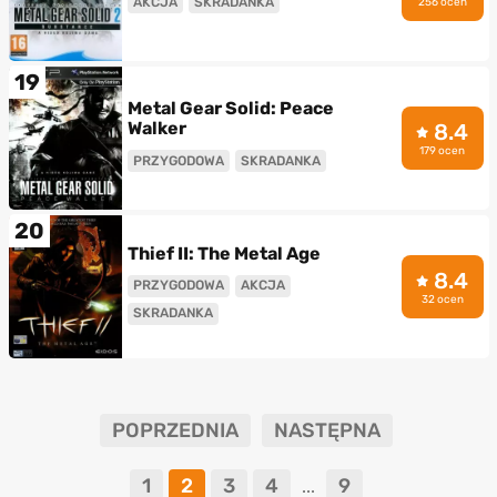
AKCJA
SKRADANKA
256 ocen
19
Metal Gear Solid: Peace
Walker
8.4
179 ocen
PRZYGODOWA
SKRADANKA
20
Thief II: The Metal Age
8.4
PRZYGODOWA
AKCJA
32 ocen
SKRADANKA
POPRZEDNIA
NASTĘPNA
1
2
3
4
9
...