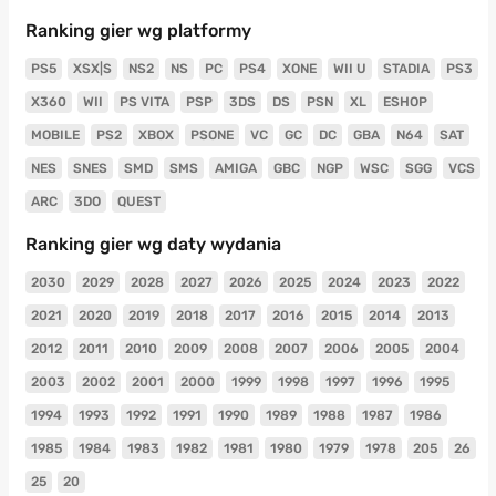
Ranking gier wg platformy
PS5
XSX|S
NS2
NS
PC
PS4
XONE
WII U
STADIA
PS3
X360
WII
PS VITA
PSP
3DS
DS
PSN
XL
ESHOP
MOBILE
PS2
XBOX
PSONE
VC
GC
DC
GBA
N64
SAT
NES
SNES
SMD
SMS
AMIGA
GBC
NGP
WSC
SGG
VCS
ARC
3DO
QUEST
Ranking gier wg daty wydania
2030
2029
2028
2027
2026
2025
2024
2023
2022
2021
2020
2019
2018
2017
2016
2015
2014
2013
2012
2011
2010
2009
2008
2007
2006
2005
2004
2003
2002
2001
2000
1999
1998
1997
1996
1995
1994
1993
1992
1991
1990
1989
1988
1987
1986
1985
1984
1983
1982
1981
1980
1979
1978
205
26
25
20