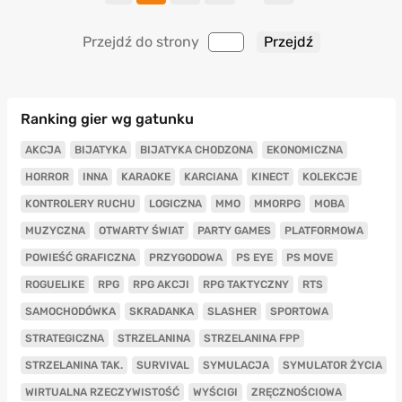
Przejdź do strony
Ranking gier wg gatunku
AKCJA
BIJATYKA
BIJATYKA CHODZONA
EKONOMICZNA
HORROR
INNA
KARAOKE
KARCIANA
KINECT
KOLEKCJE
KONTROLERY RUCHU
LOGICZNA
MMO
MMORPG
MOBA
MUZYCZNA
OTWARTY ŚWIAT
PARTY GAMES
PLATFORMOWA
POWIEŚĆ GRAFICZNA
PRZYGODOWA
PS EYE
PS MOVE
ROGUELIKE
RPG
RPG AKCJI
RPG TAKTYCZNY
RTS
SAMOCHODÓWKA
SKRADANKA
SLASHER
SPORTOWA
STRATEGICZNA
STRZELANINA
STRZELANINA FPP
STRZELANINA TAK.
SURVIVAL
SYMULACJA
SYMULATOR ŻYCIA
WIRTUALNA RZECZYWISTOŚĆ
WYŚCIGI
ZRĘCZNOŚCIOWA