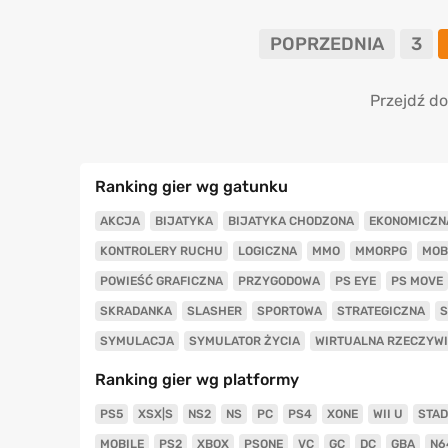
POPRZEDNIA
3
Przejdź do
Ranking gier wg gatunku
AKCJA
BIJATYKA
BIJATYKA CHODZONA
EKONOMICZN
KONTROLERY RUCHU
LOGICZNA
MMO
MMORPG
MOB
POWIEŚĆ GRAFICZNA
PRZYGODOWA
PS EYE
PS MOVE
SKRADANKA
SLASHER
SPORTOWA
STRATEGICZNA
S
SYMULACJA
SYMULATOR ŻYCIA
WIRTUALNA RZECZYW
Ranking gier wg platformy
PS5
XSX|S
NS2
NS
PC
PS4
XONE
WII U
STAD
MOBILE
PS2
XBOX
PSONE
VC
GC
DC
GBA
N6