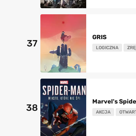
GRIS
37
LOGICZNA
ZRĘ
Marvel's Spide
38
AKCJA
OTWART