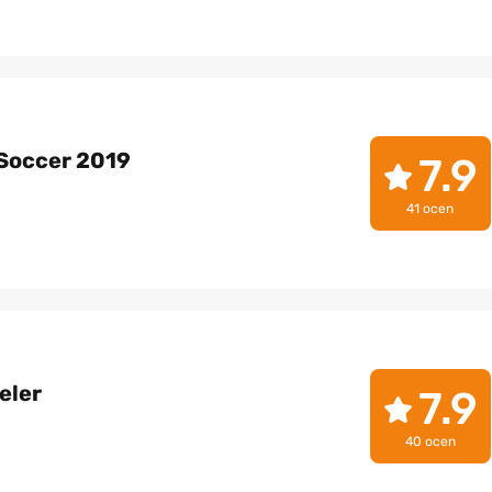
 Soccer 2019
7.9
41 ocen
eler
7.9
40 ocen