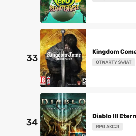
Kingdom Come
33
OTWARTY ŚWIAT
Diablo III Eter
34
RPG AKCJI