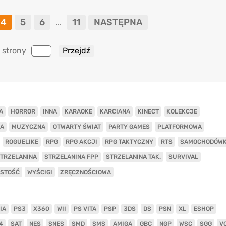
4
5
6
11
NASTĘPNA
...
 strony
A
HORROR
INNA
KARAOKE
KARCIANA
KINECT
KOLEKCJE
A
MUZYCZNA
OTWARTY ŚWIAT
PARTY GAMES
PLATFORMOWA
ROGUELIKE
RPG
RPG AKCJI
RPG TAKTYCZNY
RTS
SAMOCHODÓW
TRZELANINA
STRZELANINA FPP
STRZELANINA TAK.
SURVIVAL
ISTOŚĆ
WYŚCIGI
ZRĘCZNOŚCIOWA
IA
PS3
X360
WII
PS VITA
PSP
3DS
DS
PSN
XL
ESHOP
4
SAT
NES
SNES
SMD
SMS
AMIGA
GBC
NGP
WSC
SGG
V