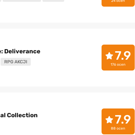
24 ocen
: Deliverance
7.9
RPG AKCJI
176 ocen
nal Collection
7.9
88 ocen