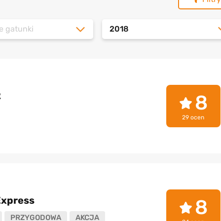
e gatunki
2018
2
8
29 ocen
Express
8
PRZYGODOWA
AKCJA