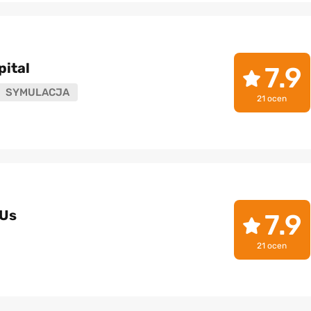
pital
7.9
SYMULACJA
21 ocen
 Us
7.9
21 ocen