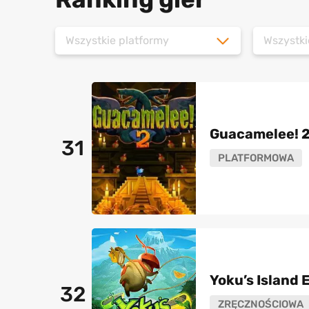
Wszystkie platformy
Wszystki
Guacamelee! 
31
PLATFORMOWA
Yoku’s Island 
32
ZRĘCZNOŚCIOWA