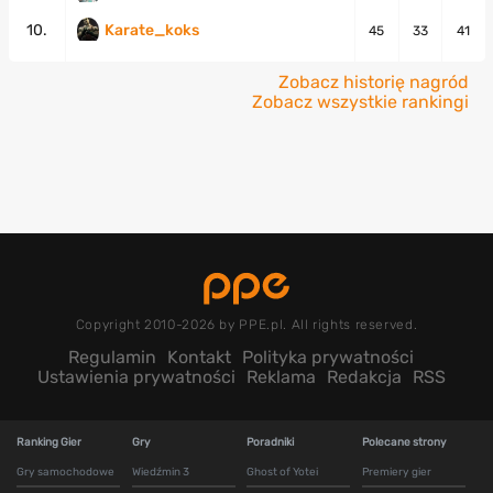
10.
Karate_koks
45
33
41
Zobacz historię nagród
Zobacz wszystkie rankingi
Copyright 2010-2026 by PPE.pl. All rights reserved.
Regulamin
Kontakt
Polityka prywatności
Ustawienia prywatności
Reklama
Redakcja
RSS
Ranking Gier
Gry
Poradniki
Polecane strony
Gry samochodowe
Wiedźmin 3
Ghost of Yotei
Premiery gier