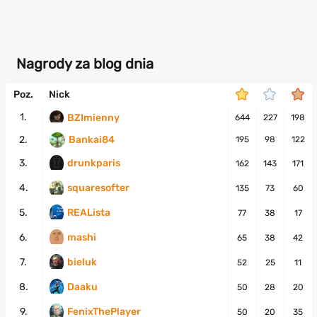
Nagrody za blog dnia
Poz.
Nick
1.
BZImienny
644
227
198
2.
Bankai84
195
98
122
3.
drunkparis
162
143
171
4.
squaresofter
135
73
60
5.
REALista
77
38
17
6.
mashi
65
38
42
7.
bieluk
52
25
11
8.
Daaku
50
28
20
9.
FenixThePlayer
50
20
35