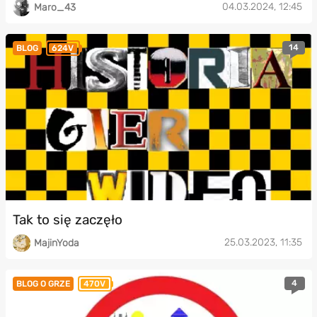
04.03.2024, 12:45
Maro_43
14
BLOG
624V
Tak to się zaczęło
25.03.2023, 11:35
MajinYoda
4
BLOG O GRZE
470V