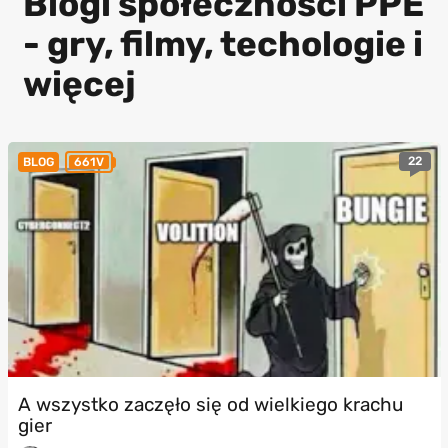
Blogi społeczności PPE
- gry, filmy, techologie i
więcej
22
BLOG
661V
A wszystko zaczęło się od wielkiego krachu
gier