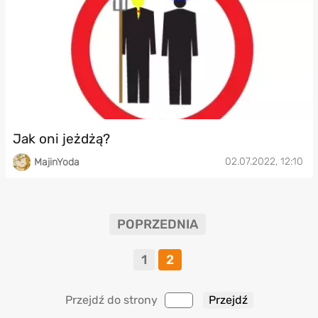
Jak oni jeżdżą?
02.07.2022, 12:10
MajinYoda
POPRZEDNIA
1
2
Przejdź do strony