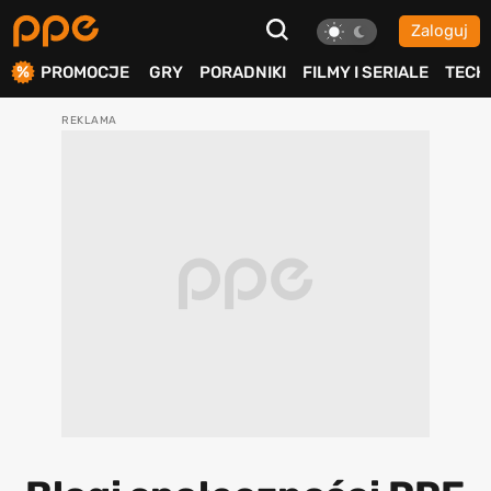
Zaloguj
ierdź
PROMOCJE
GRY
PORADNIKI
FILMY I SERIALE
TECH