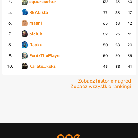
4.
squaresofter
135
73
60
5.
REALista
77
38
17
6.
mashi
65
38
42
7.
bieluk
52
25
11
8.
Daaku
50
28
20
9.
FenixThePlayer
50
20
35
10.
Karate_koks
45
33
41
Zobacz historię nagród
Zobacz wszystkie rankingi