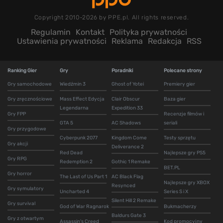
Copyright 2010-2026 by PPE.pl. All rights reserved.
Regulamin
Kontakt
Polityka prywatności
Ustawienia prywatności
Reklama
Redakcja
RSS
Ranking Gier
Gry
Poradniki
Polecane strony
Gry samochodowe
Wiedźmin 3
Ghost of Yotei
Premiery gier
Gry zręcznościowe
Mass Effect Edycja
Clair Obscur
Baza gier
Legendarna
Expedition 33
Gry FPP
Recenzje filmów i
GTA 5
AC Shadows
seriali
Gry przygodowe
Cyberpunk 2077
Kingdom Come
Testy sprzętu
Gry akcji
Deliverance 2
Red Dead
Najlepsze gry PS5
Gry RPG
Redemption 2
Gothic 1 Remake
BET.PL
Gry horror
The Last of Us Part 1
AC Black Flag
Najlepsze gry XBOX
Resynced
Gry symulatory
Uncharted 4
Series S i X
Silent Hill 2 Remake
Gry survival
God of War Ragnarok
Bukmacherzy
Baldurs Gate 3
Gry z otwartym
Assassin's Creed
Kod promocyjny