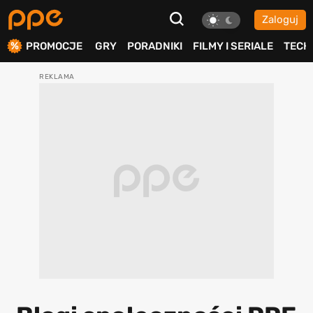
Zaloguj
ierdź
PROMOCJE
GRY
PORADNIKI
FILMY I SERIALE
TECH