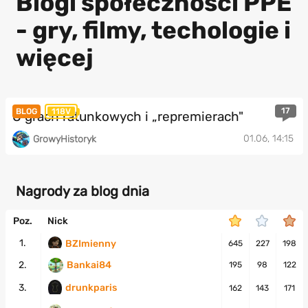
Blogi społeczności PPE
- gry, filmy, techologie i
więcej
17
BLOG
118V
O grach ratunkowych i „repremierach"
01.06, 14:15
GrowyHistoryk
Nagrody za blog dnia
Poz.
Nick
1.
BZImienny
645
227
198
2.
Bankai84
195
98
122
3.
drunkparis
162
143
171