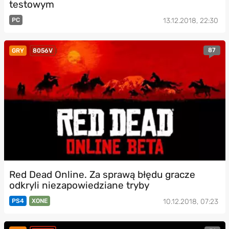
testowym
PC
13.12.2018, 22:30
87
GRY
8056V
Red Dead Online. Za sprawą błędu gracze
odkryli niezapowiedziane tryby
PS4
XONE
10.12.2018, 07:23