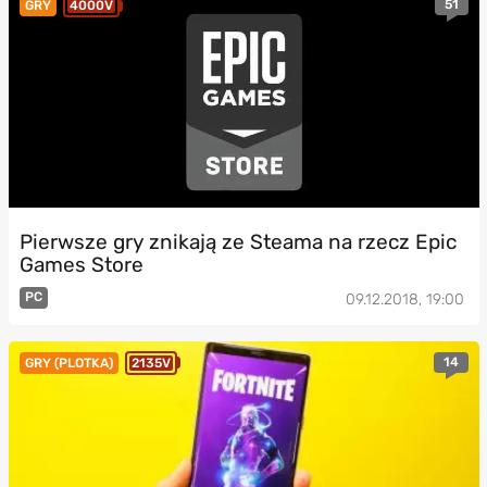
51
GRY
4000V
Pierwsze gry znikają ze Steama na rzecz Epic
Games Store
PC
09.12.2018, 19:00
14
GRY (PLOTKA)
2135V