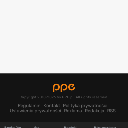
Copyright 2010-2026 by PPE.pl. All rights reserved.
Regulamin
Kontakt
Polityka prywatności
Ustawienia prywatności
Reklama
Redakcja
RSS
Ranking Gier
Gry
Poradniki
Polecane strony