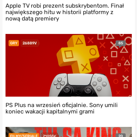
Apple TV robi prezent subskrybentom. Finał
największego hitu w historii platformy z
nową datą premiery
85
GRY
26889V
PS Plus na wrzesień oficjalnie. Sony umili
koniec wakacji kapitalnymi grami
20
FILMY/SERIALE
21055V