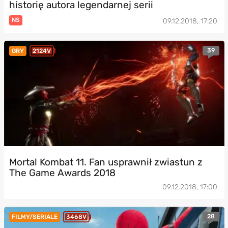
historię autora legendarnej serii
NS
09.12.2018, 17:20
39
GRY
2124V
Mortal Kombat 11. Fan usprawnił zwiastun z
The Game Awards 2018
09.12.2018, 17:00
28
FILMY/SERIALE
3468V