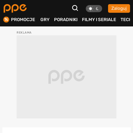
Zaloguj
ierdź
PROMOCJE
GRY
PORADNIKI
FILMY I SERIALE
TECH