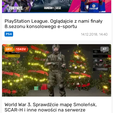
PlayStation League. Oglądajcie z nami finały
8.sezonu konsolowego e-sportu
PS4
14.12.2018, 14:40
47
GRY
1343V
World War 3. Sprawdźcie mapę Smoleńsk,
SCAR-H i inne nowości na serwerze