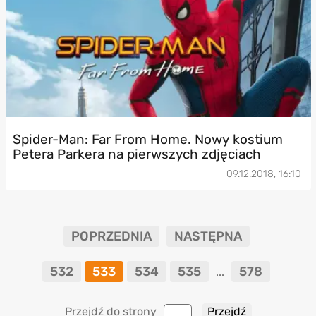
Spider-Man: Far From Home. Nowy kostium
Petera Parkera na pierwszych zdjęciach
09.12.2018, 16:10
POPRZEDNIA
NASTĘPNA
532
533
534
535
578
...
Przejdź do strony