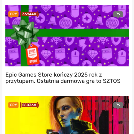
79
GRY
36944V
Epic Games Store kończy 2025 rok z
przytupem. Ostatnia darmowa gra to SZTOS
79
GRY
28036V